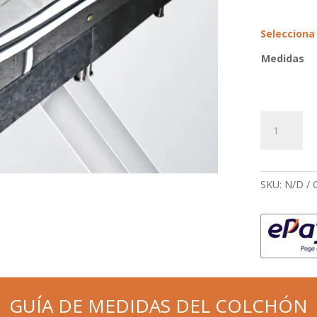
Selecciona
Medidas
Combo
Espejos
colchón
deluxe
cantidad
SKU:
N/D
GUÍA DE MEDIDAS DEL COLCHÓN