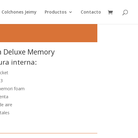
Colchones Jeimy
Productos
Contacto
n Deluxe Memory
ura interna:
ocket
D3
emori foam
enta
e aire
tales