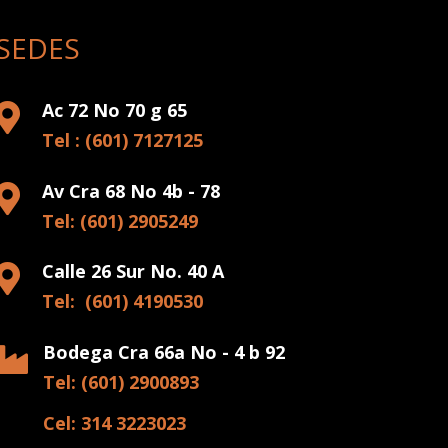
SEDES
Ac 72 No 70 g 65

Tel : (601) 7127125
Av Cra 68 No 4b - 78

Tel: (601) 2905249
Calle 26 Sur No. 40 A

Tel: (601) 4190530
Bodega Cra 66a No - 4 b 92

Tel: (601) 2900893
Cel: 314 3223023