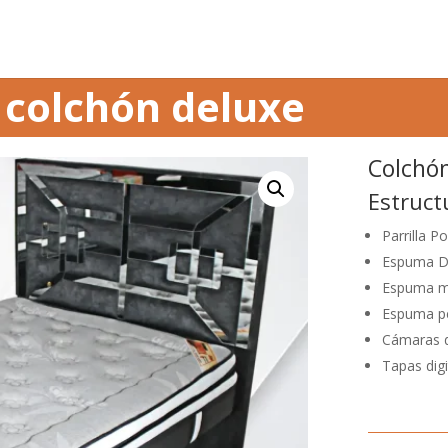
colchón deluxe
Colchó
Estruct
Parrilla P
Espuma 
Espuma m
Espuma p
Cámaras d
Tapas digi