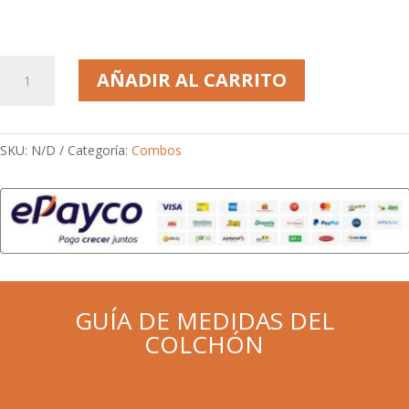
Combo
AÑADIR AL CARRITO
Ajedrezado
cantidad
SKU:
N/D
Categoría:
Combos
GUÍA DE MEDIDAS DEL
COLCHÓN