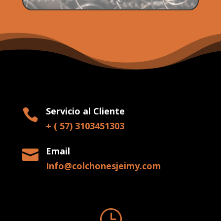
Servicio al Cliente

+ ( 57) 3103451303
Email

Info@colchonesjeimy.com
}