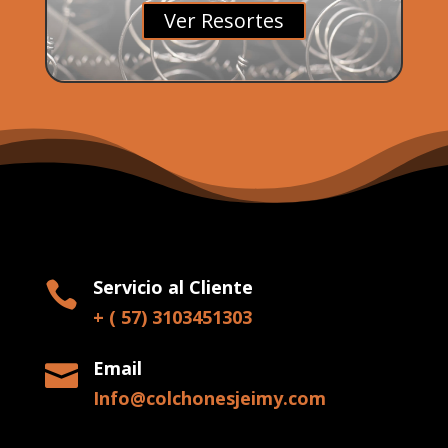
Ver Resortes
Servicio al Cliente

+ ( 57) 3103451303
Email

Info@colchonesjeimy.com