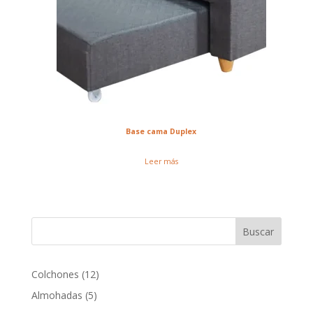
Base cama Duplex
Leer más
Buscar
12
Colchones
12
productos
5
Almohadas
5
productos