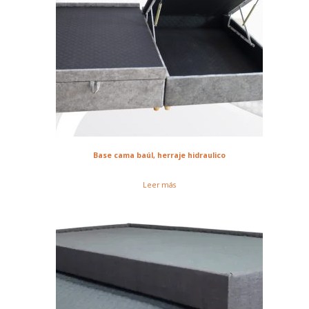
Base cama baúl, herraje hidraulico
Leer más