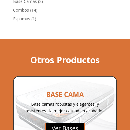
2
Base Camas
2
productos
14
Combos
14
productos
1
Espumas
1
producto
Otros Productos
BASE CAMA
Base camas robustas y elegantes, y
resistentes. la mejor calidad en acabados
Ver Bases