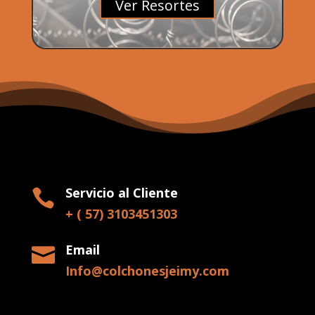
Ver Resortes
Servicio al Cliente

+ ( 57) 3103451303
Email

Info@colchonesjeimy.com