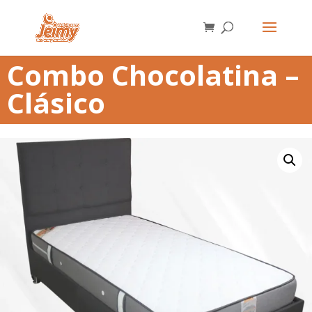
Combo Chocolatina –
Clásico